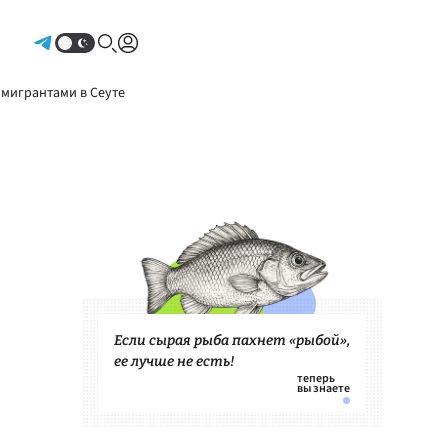
Авторизоваться
 мигрантами в Сеуте
Если сырая рыба пахнет «рыбой»,
ее лучше не есть!