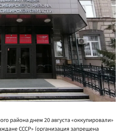
го района днем 20 августа «оккупировали»
аждане СССР»
(организация запрещена