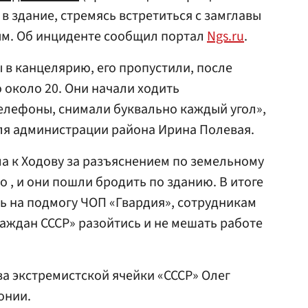
 в здание, стремясь встретиться с замглавы
м. Об инциденте сообщил портал
Ngs.ru
.
 в канцелярию, его пропустили, после
о около 20. Они начали ходить
елефоны, снимали буквально каждый угол»,
ля администрации района Ирина Полевая.
ла к Ходову за разъяснением по земельному
ло , и они пошли бродить по зданию. В итоге
ь на подмогу ЧОП «Гвардия», сотрудникам
раждан СССР» разойтись и не мешать работе
ава экстремистской ячейки «СССР» Олег
онии.