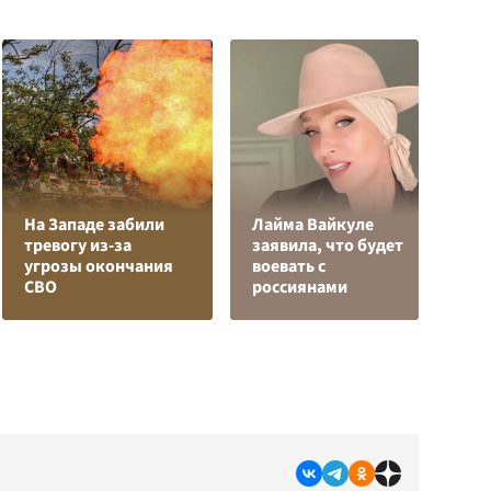
На Западе забили
Лайма Вайкуле
тревогу из-за
заявила, что будет
Я
угрозы окончания
воевать с
д
СВО
россиянами
о