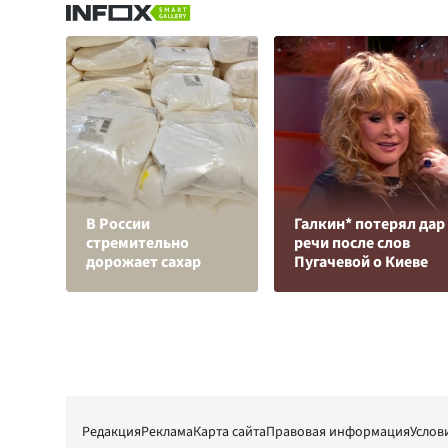
В России
Галкин* потерял дар
стремительно
речи после слов
дорожает сахар
Пугачевой о Киеве
Редакция
Реклама
Карта сайта
Правовая информация
Услов