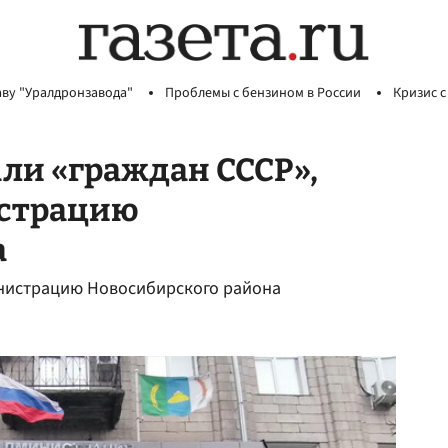
аву "Уралдронзавода"
Проблемы с бензином в России
Кризис с
ли «граждан СССР»,
истрацию
а
министрацию Новосибирского района