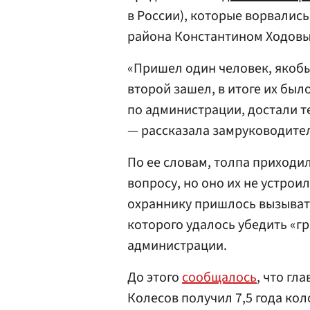
в России), которые ворвались
района Константином Ходовы
«Пришел один человек, якобы
второй зашел, в итоге их был
по администрации, достали т
— рассказала замруководите
По ее словам, толпа приходи
вопросу, но оно их не устрои
охраннику пришлось вызыват
которого удалось убедить «г
администрации.
До этого
сообщалось
, что гл
Колесов получил 7,5 года кол