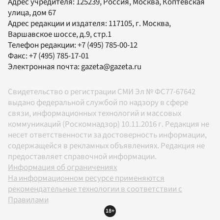
Адрес учредителя: 125239, Россия, Москва, Коптевская
улица, дом 67
Адрес редакции и издателя:
117105
, г.
Москва
,
Варшавское шоссе, д.9, стр.1
Телефон редакции:
+7 (495) 785-00-12
Факс:
+7 (495) 785-17-01
Электронная почта:
gazeta@gazeta.ru
Свидетельство о регистрации СМИ Эл № ФС77-67642
выдано федеральной службой по надзору в сфере
связи, информационных технологий и массовых
коммуникаций (Роскомнадзор) 10.11.2016 г. Редакция не
несет ответственности за достоверность информации,
содержащейся в рекламных объявлениях. Редакция не
предоставляет справочной информации.
Информация об ограничениях
На информационном ресурсе применяются
рекомендательные технологии в соответствии с
Правилами
18+