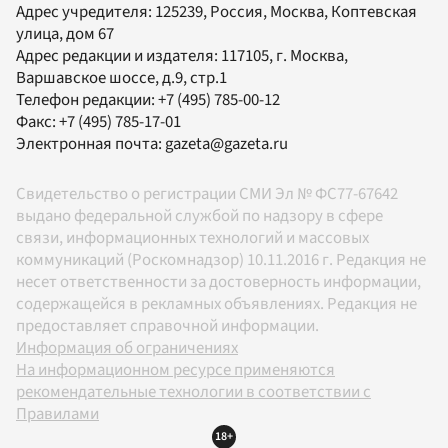
Адрес учредителя: 125239, Россия, Москва, Коптевская
улица, дом 67
Адрес редакции и издателя:
117105
, г.
Москва
,
Варшавское шоссе, д.9, стр.1
Телефон редакции:
+7 (495) 785-00-12
Факс:
+7 (495) 785-17-01
Электронная почта:
gazeta@gazeta.ru
Свидетельство о регистрации СМИ Эл № ФС77-67642
выдано федеральной службой по надзору в сфере
связи, информационных технологий и массовых
коммуникаций (Роскомнадзор) 10.11.2016 г. Редакция не
несет ответственности за достоверность информации,
содержащейся в рекламных объявлениях. Редакция не
предоставляет справочной информации.
Информация об ограничениях
На информационном ресурсе применяются
рекомендательные технологии в соответствии с
Правилами
18+