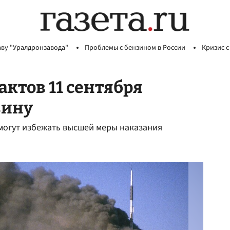
аву "Уралдронзавода"
Проблемы с бензином в России
Кризис с
актов 11 сентября
вину
 могут избежать высшей меры наказания