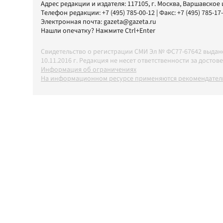
Адрес редакции и издателя:
117105
, г.
Москва
,
Варшавское шо
Телефон редакции:
+7 (495) 785-00-12
| Факс:
+7 (495) 785-17
Электронная почта:
gazeta@gazeta.ru
Нашли опечатку? Нажмите Ctrl+Enter
Свидетельство о регистрации СМИ Эл № ФС77-67642 выда
10.11.2016 г. Редакция не несет ответственности за дос
Информация об ограничениях
На информационном ресурсе применяются рекомендатель