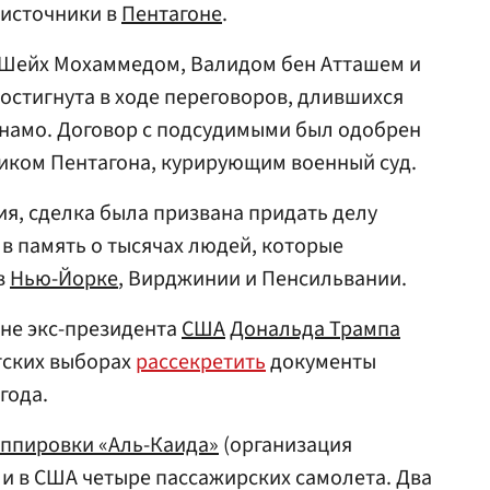
 источники в
Пентагоне
.
 Шейх Мохаммедом, Валидом бен Атташем и
остигнута в ходе переговоров, длившихся
танамо. Договор с подсудимыми был одобрен
ком Пентагона, курирующим военный суд.
ия, сделка была призвана придать делу
в память о тысячах людей, которые
в
Нью-Йорке
, Вирджинии и Пенсильвании.
ане экс-президента
США
Дональда Трампа
тских выборах
рассекретить
документы
года.
уппировки «Аль-Каида»
(организация
ли в США четыре пассажирских самолета. Два