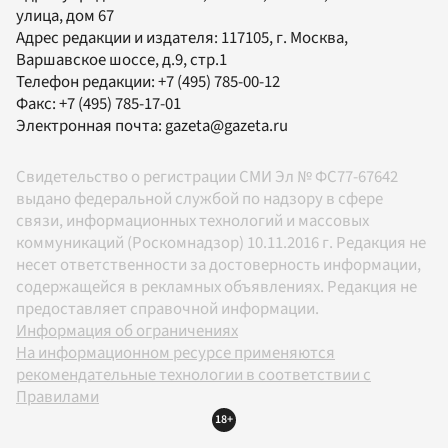
улица, дом 67
Адрес редакции и издателя:
117105
, г.
Москва
,
Варшавское шоссе, д.9, стр.1
Телефон редакции:
+7 (495) 785-00-12
Факс:
+7 (495) 785-17-01
Электронная почта:
gazeta@gazeta.ru
Свидетельство о регистрации СМИ Эл № ФС77-67642
выдано федеральной службой по надзору в сфере
связи, информационных технологий и массовых
коммуникаций (Роскомнадзор) 10.11.2016 г. Редакция не
несет ответственности за достоверность информации,
содержащейся в рекламных объявлениях. Редакция не
предоставляет справочной информации.
Информация об ограничениях
На информационном ресурсе применяются
рекомендательные технологии в соответствии с
Правилами
18+