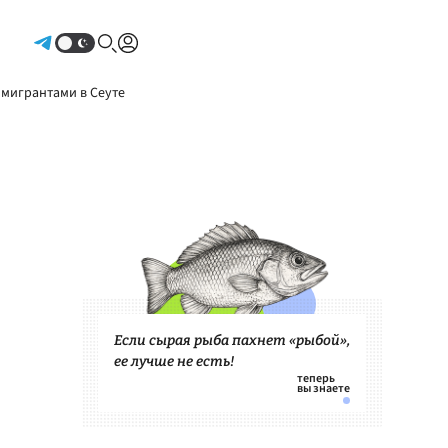
Авторизоваться
 мигрантами в Сеуте
Если сырая рыба пахнет «рыбой»,
ее лучше не есть!