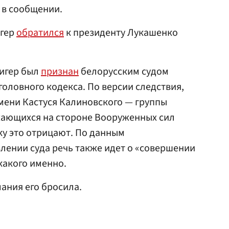
 в сообщении.
игер
обратился
к президенту Лукашенко
ригер был
признан
белорусским судом
головного кодекса. По версии следствия,
мени Кастуся Калиновского — группы
жающихся на стороне Вооруженных сил
ку это отрицают. По данным
лении суда речь также идет о «совершении
какого именно.
мания его бросила.