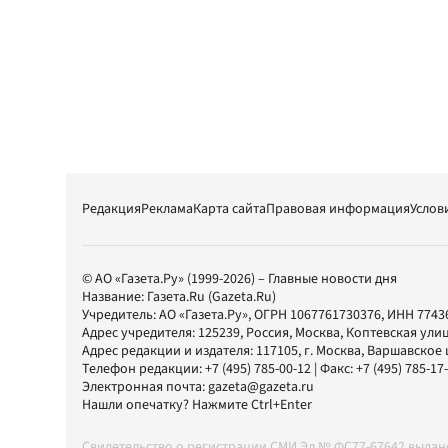
Редакция
Реклама
Карта сайта
Правовая информация
Услов
© АО «Газета.Ру» (1999-2026) – Главные новости дня
Название:
Газета.Ru
(Gazeta.Ru)
Учредитель:
АО «Газета.Ру»
, ОГРН 1067761730376, ИНН 7743
Адрес учредителя: 125239, Россия, Москва, Коптевская улиц
Адрес редакции и издателя:
117105
, г.
Москва
,
Варшавское шо
Телефон редакции:
+7 (495) 785-00-12
| Факс:
+7 (495) 785-17
Электронная почта:
gazeta@gazeta.ru
Нашли опечатку? Нажмите Ctrl+Enter
Свидетельство о регистрации СМИ Эл № ФС77-67642 выда