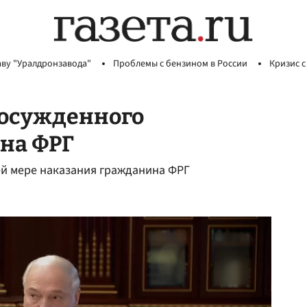
аву "Уралдронзавода"
Проблемы с бензином в России
Кризис с
осужденного
на ФРГ
й мере наказания гражданина ФРГ