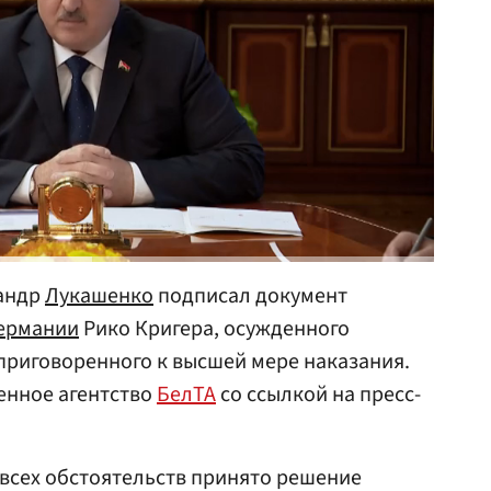
андр
Лукашенко
подписал документ
ермании
Рико Кригера, осужденного
 приговоренного к высшей мере наказания.
енное агентство
БелТА
со ссылкой на пресс-
 всех обстоятельств принято решение