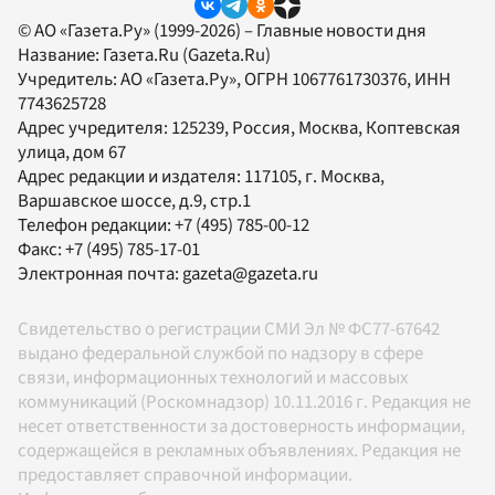
© АО «Газета.Ру» (1999-2026) – Главные новости дня
Название:
Газета.Ru
(Gazeta.Ru)
Учредитель:
АО «Газета.Ру»
, ОГРН 1067761730376, ИНН
7743625728
Адрес учредителя: 125239, Россия, Москва, Коптевская
улица, дом 67
Адрес редакции и издателя:
117105
, г.
Москва
,
Варшавское шоссе, д.9, стр.1
Телефон редакции:
+7 (495) 785-00-12
Факс:
+7 (495) 785-17-01
Электронная почта:
gazeta@gazeta.ru
Свидетельство о регистрации СМИ Эл № ФС77-67642
выдано федеральной службой по надзору в сфере
связи, информационных технологий и массовых
коммуникаций (Роскомнадзор) 10.11.2016 г. Редакция не
несет ответственности за достоверность информации,
содержащейся в рекламных объявлениях. Редакция не
предоставляет справочной информации.