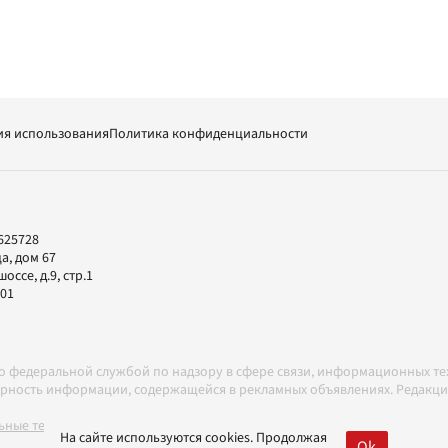
ия использования
Политика конфиденциальности
625728
а, дом 67
ссе, д.9, стр.1
-01
но федеральной службой по надзору в сфере связи, информационных т
товерность информации, содержащейся в рекламных объявлениях. Редак
ные технологии в соответствии с Правилами
На сайте используются cookies. Продолжая
Ok