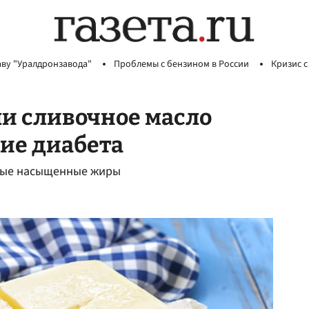
аву "Уралдронзавода"
Проблемы с бензином в России
Кризис с
ли сливочное масло
ие диабета
дные насыщенные жиры