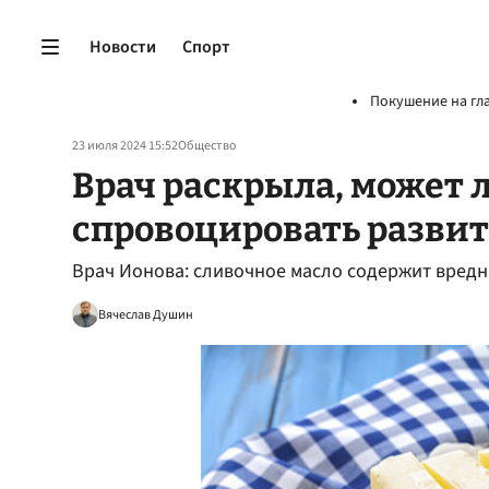
Новости
Спорт
Покушение на гл
23 июля 2024 15:52
Общество
Врач раскрыла, может 
спровоцировать развит
Врач Ионова: сливочное масло содержит вре
Вячеслав Душин