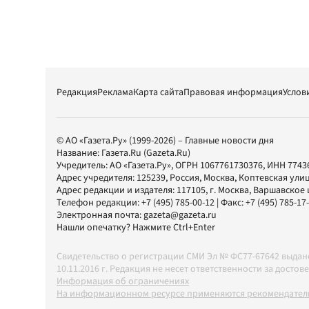
Редакция
Реклама
Карта сайта
Правовая информация
Услов
© АО «Газета.Ру» (1999-2026) – Главные новости дня
Название:
Газета.Ru
(Gazeta.Ru)
Учредитель:
АО «Газета.Ру»
, ОГРН 1067761730376, ИНН 7743
Адрес учредителя: 125239, Россия, Москва, Коптевская улиц
Адрес редакции и издателя:
117105
, г.
Москва
,
Варшавское шо
Телефон редакции:
+7 (495) 785-00-12
| Факс:
+7 (495) 785-17
Электронная почта:
gazeta@gazeta.ru
Нашли опечатку? Нажмите Ctrl+Enter
Свидетельство о регистрации СМИ Эл № ФС77-67642 выда
10.11.2016 г. Редакция не несет ответственности за дос
Информация об ограничениях
На информационном ресурсе применяются рекомендатель