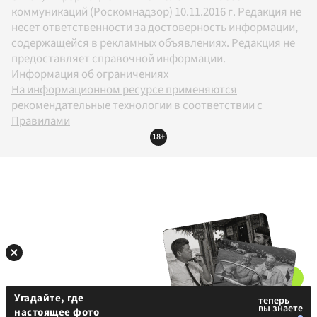
коммуникаций (Роскомнадзор) 10.11.2016 г. Редакция не
несет ответственности за достоверность информации,
содержащейся в рекламных объявлениях. Редакция не
предоставляет справочной информации.
Информация об ограничениях
На информационном ресурсе применяются
рекомендательные технологии в соответствии с
Правилами
18+
Угадайте, где
настоящее фото