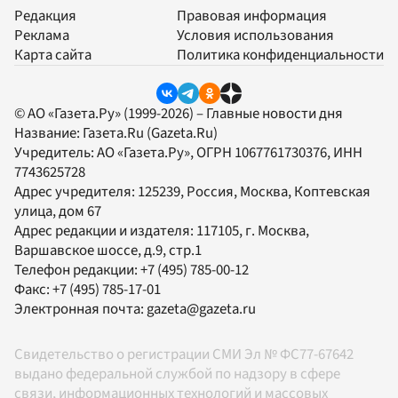
Редакция
Правовая информация
Реклама
Условия использования
Карта сайта
Политика конфиденциальности
© АО «Газета.Ру» (1999-2026) – Главные новости дня
Название:
Газета.Ru
(Gazeta.Ru)
Учредитель:
АО «Газета.Ру»
, ОГРН 1067761730376, ИНН
7743625728
Адрес учредителя: 125239, Россия, Москва, Коптевская
улица, дом 67
Адрес редакции и издателя:
117105
, г.
Москва
,
Варшавское шоссе, д.9, стр.1
Телефон редакции:
+7 (495) 785-00-12
Факс:
+7 (495) 785-17-01
Электронная почта:
gazeta@gazeta.ru
Свидетельство о регистрации СМИ Эл № ФС77-67642
выдано федеральной службой по надзору в сфере
связи, информационных технологий и массовых