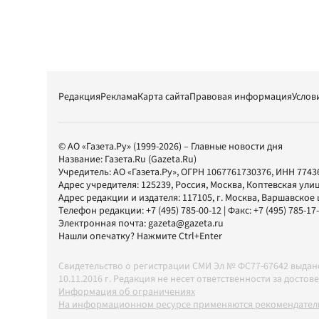
Редакция
Реклама
Карта сайта
Правовая информация
Услов
© АО «Газета.Ру» (1999-2026) – Главные новости дня
Название:
Газета.Ru
(Gazeta.Ru)
Учредитель:
АО «Газета.Ру»
, ОГРН 1067761730376, ИНН 7743
Адрес учредителя: 125239, Россия, Москва, Коптевская улиц
Адрес редакции и издателя:
117105
, г.
Москва
,
Варшавское шо
Телефон редакции:
+7 (495) 785-00-12
| Факс:
+7 (495) 785-17
Электронная почта:
gazeta@gazeta.ru
Нашли опечатку? Нажмите Ctrl+Enter
Свидетельство о регистрации СМИ Эл № ФС77-67642 выда
10.11.2016 г. Редакция не несет ответственности за дос
Информация об ограничениях
На информационном ресурсе применяются рекомендатель