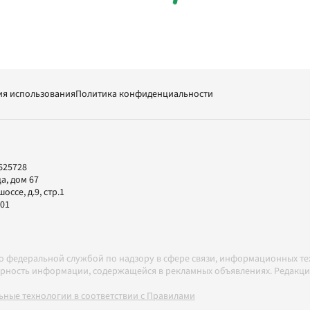
ия использования
Политика конфиденциальности
625728
а, дом 67
ссе, д.9, стр.1
-01
но федеральной службой по надзору в сфере связи, информационных т
товерность информации, содержащейся в рекламных объявлениях. Редак
ные технологии в соответствии с Правилами