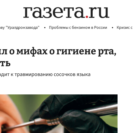
аву "Уралдронзавода"
Проблемы с бензином в России
Кризис с
 о мифах о гигиене рта,
ть
одит к травмированию сосочков языка