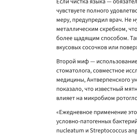
Если чистка языка — обязател
чувствуете полного удовлетво
меру, предупредил врач. Не н
металлическим скребком, что
более щадящим способом. Та
вкусовых сосочков или повер
Второй миф — использование 
стоматолога, совместное исс
медицины, Антверпенского ун
показало, что известный мят
влияет на микробиом ротогло
«Ежедневное применение этог
условно-патогенных бактерий 
nucleatum и Streptococcus a