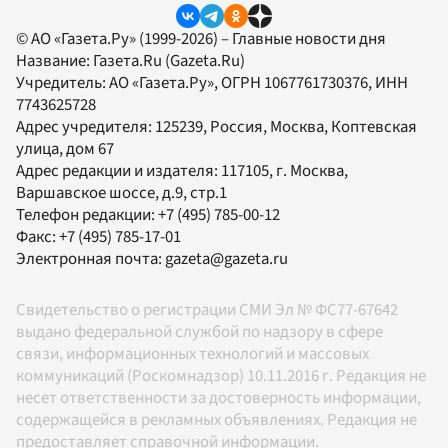
© АО «Газета.Ру» (1999-2026) – Главные новости дня
Название:
Газета.Ru
(Gazeta.Ru)
Учредитель:
АО «Газета.Ру»
, ОГРН 1067761730376, ИНН
7743625728
Адрес учредителя: 125239, Россия, Москва, Коптевская
улица, дом 67
Адрес редакции и издателя:
117105
, г.
Москва
,
Варшавское шоссе, д.9, стр.1
Телефон редакции:
+7 (495) 785-00-12
Факс:
+7 (495) 785-17-01
Электронная почта:
gazeta@gazeta.ru
Свидетельство о регистрации СМИ Эл № ФС77-67642
выдано федеральной службой по надзору в сфере
связи, информационных технологий и массовых
коммуникаций (Роскомнадзор) 10.11.2016 г. Редакция не
несет ответственности за достоверность информации,
содержащейся в рекламных объявлениях. Редакция не
предоставляет справочной информации.