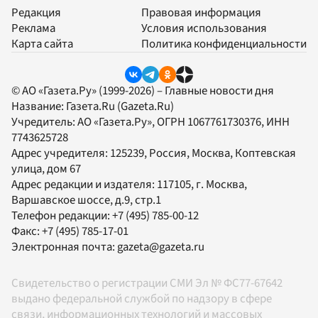
Редакция
Правовая информация
Реклама
Условия использования
Карта сайта
Политика конфиденциальности
© АО «Газета.Ру» (1999-2026) – Главные новости дня
Название:
Газета.Ru
(Gazeta.Ru)
Учредитель:
АО «Газета.Ру»
, ОГРН 1067761730376, ИНН
7743625728
Адрес учредителя: 125239, Россия, Москва, Коптевская
улица, дом 67
Адрес редакции и издателя:
117105
, г.
Москва
,
Варшавское шоссе, д.9, стр.1
Телефон редакции:
+7 (495) 785-00-12
Факс:
+7 (495) 785-17-01
Электронная почта:
gazeta@gazeta.ru
Свидетельство о регистрации СМИ Эл № ФС77-67642
выдано федеральной службой по надзору в сфере
связи, информационных технологий и массовых