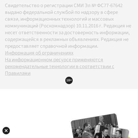
Свидетельство о регистрации СМИ Эл № ФС77-67642
выдано федеральной службой по надзору в сфере
связи, информационных технологий и массовых
коммуникаций (Роскомнадзор) 10.11.2016 г. Редакция не
несет ответственности за достоверность информации,
содержащейся в рекламных объявлениях. Редакция не
предоставляет справочной информации.
Информация об ограничениях
На информационном ресурсе применяются
рекомендательные технологии в соответствии с
Правилами
18+