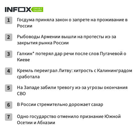
1
Госдума приняла закон о запрете на проживание в
России
2
Рыбоводы Армении вышли на протесты из-за
закрытия рынка России
3
Галкин* потерял дар речи после слов Пугачевой о
Киеве
4
Кремль переиграл Литву: хитрость с Калининградом
сработала
5
На Западе забили тревогу из-за угрозы окончания
СВО
6
В России стремительно дорожает сахар
7
Одно государство отменило признание Южной
Осетии и Абхазии