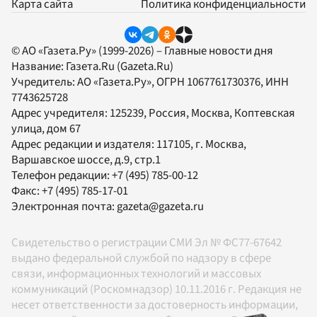
Карта сайта
Политика конфиденциальности
© АО «Газета.Ру» (1999-2026) – Главные новости дня
Название:
Газета.Ru
(Gazeta.Ru)
Учредитель:
АО «Газета.Ру»
, ОГРН 1067761730376, ИНН
7743625728
Адрес учредителя: 125239, Россия, Москва, Коптевская
улица, дом 67
Адрес редакции и издателя:
117105
, г.
Москва
,
Варшавское шоссе, д.9, стр.1
Телефон редакции:
+7 (495) 785-00-12
Факс:
+7 (495) 785-17-01
Электронная почта:
gazeta@gazeta.ru
Свидетельство о регистрации СМИ Эл № ФС77-67642
выдано федеральной службой по надзору в сфере
связи, информационных технологий и массовых
коммуникаций (Роскомнадзор) 10.11.2016 г. Редакция не
несет ответственности за достоверность информации,