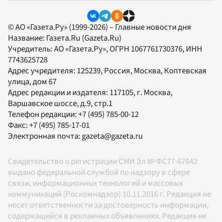
© АО «Газета.Ру» (1999-2026) – Главные новости дня
Название:
Газета.Ru
(Gazeta.Ru)
Учредитель:
АО «Газета.Ру»
, ОГРН 1067761730376, ИНН
7743625728
Адрес учредителя: 125239, Россия, Москва, Коптевская
улица, дом 67
Адрес редакции и издателя:
117105
, г.
Москва
,
Варшавское шоссе, д.9, стр.1
Телефон редакции:
+7 (495) 785-00-12
Факс:
+7 (495) 785-17-01
Электронная почта:
gazeta@gazeta.ru
Свидетельство о регистрации СМИ Эл № ФС77-67642
выдано федеральной службой по надзору в сфере
связи, информационных технологий и массовых
коммуникаций (Роскомнадзор) 10.11.2016 г. Редакция не
несет ответственности за достоверность информации,
содержащейся в рекламных объявлениях. Редакция не