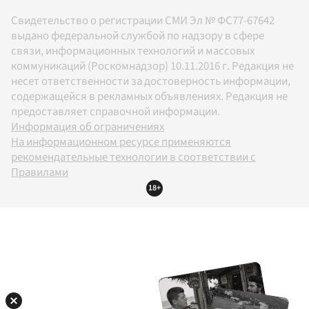
Свидетельство о регистрации СМИ Эл № ФС77-67642
выдано федеральной службой по надзору в сфере
связи, информационных технологий и массовых
коммуникаций (Роскомнадзор) 10.11.2016 г. Редакция не
несет ответственности за достоверность информации,
содержащейся в рекламных объявлениях. Редакция не
предоставляет справочной информации.
Информация об ограничениях
На информационном ресурсе применяются
рекомендательные технологии в соответствии с
Правилами
18+