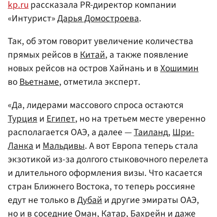
kp.ru
рассказала PR-директор компании
«Интурист»
Дарья Домостроева
.
Так, об этом говорит увеличение количества
прямых рейсов в
Китай
, а также появление
новых рейсов на остров Хайнань и в
Хошимин
во
Вьетнаме
, отметила эксперт.
«Да, лидерами массового спроса остаются
Турция
и
Египет
, но на третьем месте уверенно
располагается ОАЭ, а далее —
Таиланд
,
Шри-
Ланка
и
Мальдивы
. А вот Европа теперь стала
экзотикой из-за долгого стыковочного перелета
и длительного оформления визы. Что касается
стран Ближнего Востока, то теперь россияне
едут не только в
Дубай
и другие эмираты ОАЭ,
но и в соседние
Оман
,
Катар
,
Бахрейн
и даже