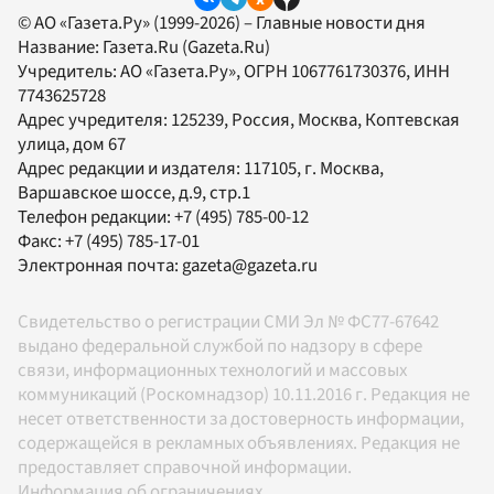
© АО «Газета.Ру» (1999-2026) – Главные новости дня
Название:
Газета.Ru
(Gazeta.Ru)
Учредитель:
АО «Газета.Ру»
, ОГРН 1067761730376, ИНН
7743625728
Адрес учредителя: 125239, Россия, Москва, Коптевская
улица, дом 67
Адрес редакции и издателя:
117105
, г.
Москва
,
Варшавское шоссе, д.9, стр.1
Телефон редакции:
+7 (495) 785-00-12
Факс:
+7 (495) 785-17-01
Электронная почта:
gazeta@gazeta.ru
Свидетельство о регистрации СМИ Эл № ФС77-67642
выдано федеральной службой по надзору в сфере
связи, информационных технологий и массовых
коммуникаций (Роскомнадзор) 10.11.2016 г. Редакция не
несет ответственности за достоверность информации,
содержащейся в рекламных объявлениях. Редакция не
предоставляет справочной информации.
Информация об ограничениях