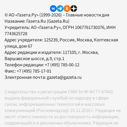
© АО «Газета.Ру» (1999-2026) – Главные новости дня
Название:
Газета.Ru
(Gazeta.Ru)
Учредитель:
АО «Газета.Ру»
, ОГРН 1067761730376, ИНН
7743625728
Адрес учредителя: 125239, Россия, Москва, Коптевская
улица, дом 67
Адрес редакции и издателя:
117105
, г.
Москва
,
Варшавское шоссе, д.9, стр.1
Телефон редакции:
+7 (495) 785-00-12
Факс:
+7 (495) 785-17-01
Электронная почта:
gazeta@gazeta.ru
Свидетельство о регистрации СМИ Эл № ФС77-67642
выдано федеральной службой по надзору в сфере
связи, информационных технологий и массовых
коммуникаций (Роскомнадзор) 10.11.2016 г. Редакция не
несет ответственности за достоверность информации,
содержащейся в рекламных объявлениях. Редакция не