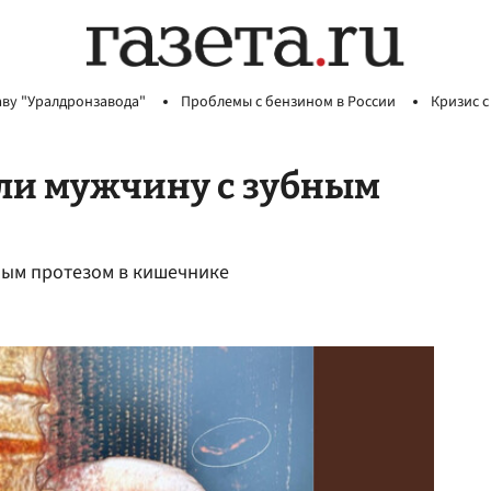
аву "Уралдронзавода"
Проблемы с бензином в России
Кризис с
сли мужчину с зубным
ным протезом в кишечнике