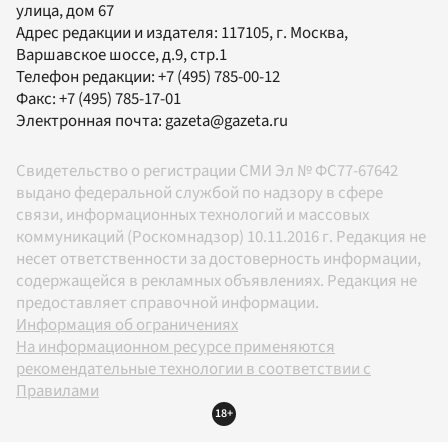
улица, дом 67
Адрес редакции и издателя:
117105
, г.
Москва
,
Варшавское шоссе, д.9, стр.1
Телефон редакции:
+7 (495) 785-00-12
Факс:
+7 (495) 785-17-01
Электронная почта:
gazeta@gazeta.ru
Свидетельство о регистрации СМИ Эл № ФС77-67642
выдано федеральной службой по надзору в сфере
связи, информационных технологий и массовых
коммуникаций (Роскомнадзор) 10.11.2016 г. Редакция не
несет ответственности за достоверность информации,
содержащейся в рекламных объявлениях. Редакция не
предоставляет справочной информации.
Информация об ограничениях
На информационном ресурсе применяются
рекомендательные технологии в соответствии с
Правилами
18+