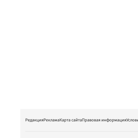
Редакция
Реклама
Карта сайта
Правовая информация
Услов