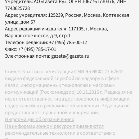
Учредитель:
АО «Газета.Ру»
, ОГРН 1067761730376, ИНН
7743625728
Адрес учредителя: 125239, Россия, Москва, Коптевская
улица, дом 67
Адрес редакции и издателя:
117105
, г.
Москва
,
Варшавское шоссе, д.9, стр.1
Телефон редакции:
+7 (495) 785-00-12
Факс:
+7 (495) 785-17-01
Электронная почта:
gazeta@gazeta.ru
Свидетельство о регистрации СМИ Эл № ФС77-67642
выдано федеральной службой по надзору в сфере
связи, информационных технологий и массовых
коммуникаций (Роскомнадзор) 10.11.2016 г. Редакция не
несет ответственности за достоверность информации,
содержащейся в рекламных объявлениях. Редакция не
предоставляет справочной информации.
Информация об ограничениях
На информационном ресурсе применяются
рекомендательные технологии в соответствии с