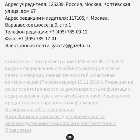
Адрес учредителя: 125239, Россия, Москва, Коптевская
улица, дом 67
Адрес редакции и издателя:
117105
, г.
Москва
,
Варшавское шоссе, д.9, стр.1
Телефон редакции:
+7 (495) 785-00-12
Факс:
+7 (495) 785-17-01
Электронная почта:
gazeta@gazeta.ru
Свидетельство о регистрации СМИ Эл № ФС77-67642
выдано федеральной службой по надзору в сфере
связи, информационных технологий и массовых
коммуникаций (Роскомнадзор) 10.11.2016 г. Редакция не
несет ответственности за достоверность информации,
содержащейся в рекламных объявлениях. Редакция не
предоставляет справочной информации.
Информация об ограничениях
На информационном ресурсе применяются
рекомендательные технологии в соответствии с
Правилами
18+