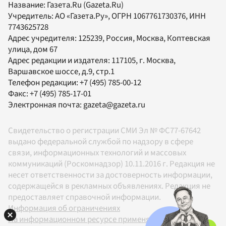
Название:
Газета.Ru
(Gazeta.Ru)
Учредитель:
АО «Газета.Ру»
, ОГРН 1067761730376, ИНН
7743625728
Адрес учредителя: 125239, Россия, Москва, Коптевская
улица, дом 67
Адрес редакции и издателя:
117105
, г.
Москва
,
Варшавское шоссе, д.9, стр.1
Телефон редакции:
+7 (495) 785-00-12
Факс:
+7 (495) 785-17-01
Электронная почта:
gazeta@gazeta.ru
Свидетельство о регистрации СМИ Эл № ФС77-67642
выдано федеральной службой по надзору в сфере
связи, информационных технологий и массовых
коммуникаций (Роскомнадзор) 10.11.2016 г. Редакция не
несет ответственности за достоверность информации,
содержащейся в рекламных объявлениях. Редакция не
предоставляет справочной информации.
Информация об ограничениях
На информационном ресурсе применяются