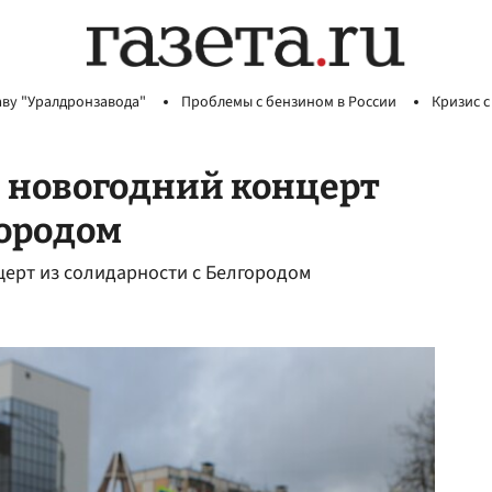
аву "Уралдронзавода"
Проблемы с бензином в России
Кризис с
и новогодний концерт
городом
церт из солидарности с Белгородом