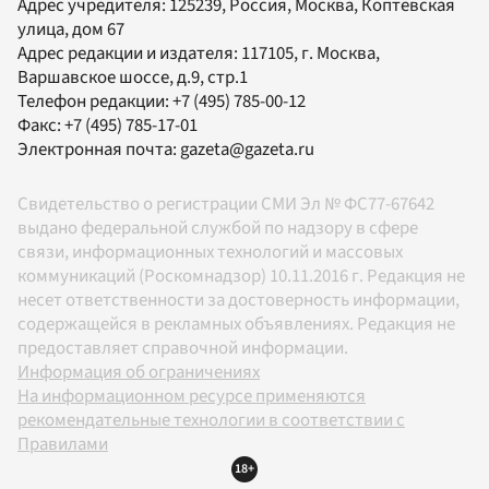
Адрес учредителя: 125239, Россия, Москва, Коптевская
улица, дом 67
Адрес редакции и издателя:
117105
, г.
Москва
,
Варшавское шоссе, д.9, стр.1
Телефон редакции:
+7 (495) 785-00-12
Факс:
+7 (495) 785-17-01
Электронная почта:
gazeta@gazeta.ru
Свидетельство о регистрации СМИ Эл № ФС77-67642
выдано федеральной службой по надзору в сфере
связи, информационных технологий и массовых
коммуникаций (Роскомнадзор) 10.11.2016 г. Редакция не
несет ответственности за достоверность информации,
содержащейся в рекламных объявлениях. Редакция не
предоставляет справочной информации.
Информация об ограничениях
На информационном ресурсе применяются
рекомендательные технологии в соответствии с
Правилами
18+