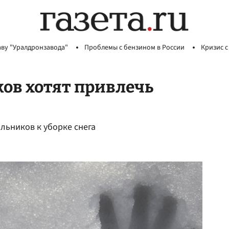
аву "Уралдронзавода"
Проблемы с бензином в России
Кризис с
ов хотят привлечь
льников к уборке снега