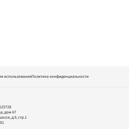
ия использования
Политика конфиденциальности
625728
а, дом 67
ссе, д.9, стр.1
-01