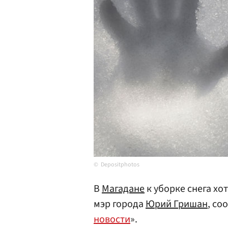
Depositphotos
В
Магадане
к уборке снега хо
мэр города
Юрий Гришан
, со
новости
».