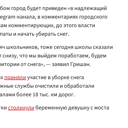
обом город будет приведен «в надлежащий
legram-канала, в комментариях городского
вам комментирующих, до этого власти
аты и начать убирать снег.
сяч школьников, тоже сегодня школы сказали
т снизу, что мы выйдем поработаем, будем
тории от снега», — заявил Гришан.
их
приняли
участие в уборке снега
ожные службы очистили и обработали
ами более 18 тыс. км дорог.
тки
столкнули
беременную девушку с моста