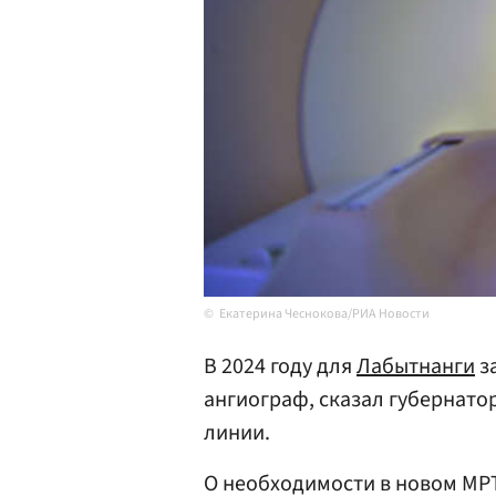
Екатерина Чеснокова/РИА Новости
В 2024 году для
Лабытнанги
за
ангиограф, сказал губернато
линии.
О необходимости в новом МР