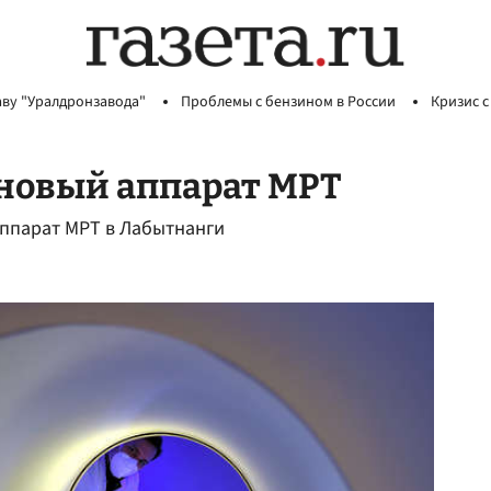
аву "Уралдронзавода"
Проблемы с бензином в России
Кризис с
 новый аппарат МРТ
аппарат МРТ в Лабытнанги