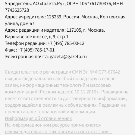
Учредитель:
АО «Газета.Ру»
, ОГРН 1067761730376, ИНН
7743625728
Адрес учредителя: 125239, Россия, Москва, Коптевская
улица, дом 67
Адрес редакции и издателя:
117105
, г.
Москва
,
Варшавское шоссе, д.9, стр.1
Телефон редакции:
+7 (495) 785-00-12
Факс:
+7 (495) 785-17-01
Электронная почта:
gazeta@gazeta.ru
Свидетельство о регистрации СМИ Эл № ФС77-67642
выдано федеральной службой по надзору в сфере
связи, информационных технологий и массовых
коммуникаций (Роскомнадзор) 10.11.2016 г. Редакция не
несет ответственности за достоверность информации,
содержащейся в рекламных объявлениях. Редакция не
предоставляет справочной информации.
Информация об ограничениях
На информационном ресурсе применяются
рекомендательные технологии в соответствии с