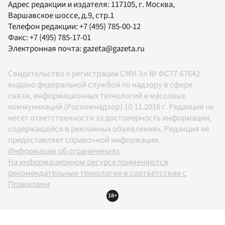
Адрес редакции и издателя:
117105
, г.
Москва
,
Варшавское шоссе, д.9, стр.1
Телефон редакции:
+7 (495) 785-00-12
Факс:
+7 (495) 785-17-01
Электронная почта:
gazeta@gazeta.ru
Свидетельство о регистрации СМИ Эл № ФС77-67642
выдано федеральной службой по надзору в сфере
связи, информационных технологий и массовых
коммуникаций (Роскомнадзор) 10.11.2016 г. Редакция не
несет ответственности за достоверность информации,
содержащейся в рекламных объявлениях. Редакция не
предоставляет справочной информации.
Информация об ограничениях
На информационном ресурсе применяются
рекомендательные технологии в соответствии с
Правилами
18+