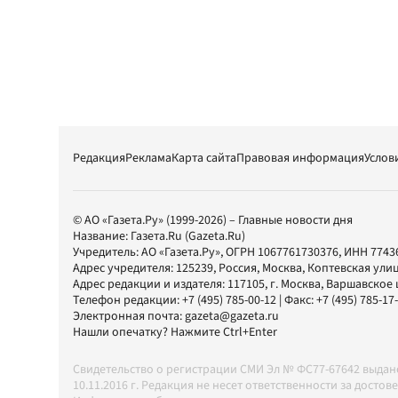
Редакция
Реклама
Карта сайта
Правовая информация
Услов
© АО «Газета.Ру» (1999-2026) – Главные новости дня
Название:
Газета.Ru
(Gazeta.Ru)
Учредитель:
АО «Газета.Ру»
, ОГРН 1067761730376, ИНН 7743
Адрес учредителя: 125239, Россия, Москва, Коптевская улиц
Адрес редакции и издателя:
117105
, г.
Москва
,
Варшавское шо
Телефон редакции:
+7 (495) 785-00-12
| Факс:
+7 (495) 785-17
Электронная почта:
gazeta@gazeta.ru
Нашли опечатку? Нажмите Ctrl+Enter
Свидетельство о регистрации СМИ Эл № ФС77-67642 выда
10.11.2016 г. Редакция не несет ответственности за дос