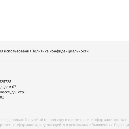
ия использования
Политика конфиденциальности
625728
а, дом 67
ссе, д.9, стр.1
-01
но федеральной службой по надзору в сфере связи, информационных т
товерность информации, содержащейся в рекламных объявлениях. Редак