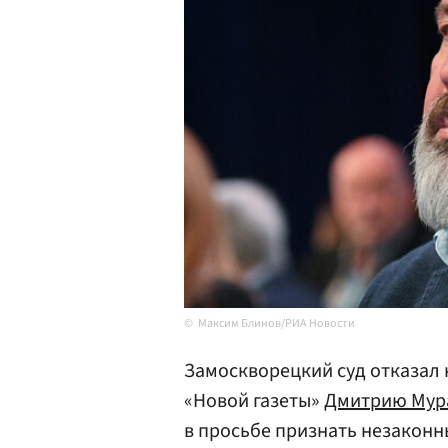
Максим Блинов/РИА Новости
Замоскворецкий суд отказал 
«Новой газеты»
Дмитрию Мур
в просьбе признать незаконн