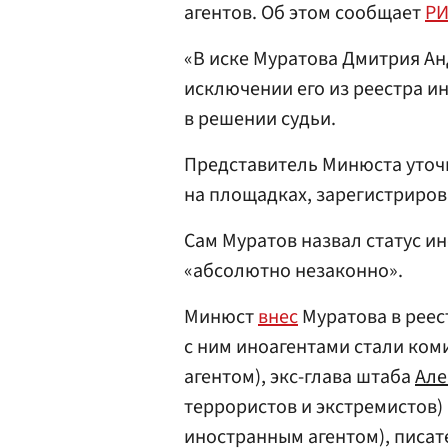
агентов. Об этом сообщает
РИ
«В иске Муратова Дмитрия А
исключении его из реестра ин
в решении судьи.
Представитель Минюста уточ
на площадках, зарегистриров
Сам Муратов назвал статус и
«абсолютно незаконно».
Минюст
внес
Муратова в реест
с ним иноагентами стали ком
агентом), экс-глава штаба
Але
террористов и экстремистов)
иностранным агентом), писа