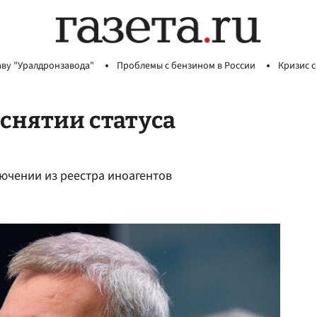
аву "Уралдронзавода"
Проблемы с бензином в России
Кризис с
 снятии статуса
ючении из реестра иноагентов