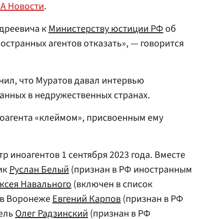
А Новости
.
ндреевича к
Министерству юстиции РФ
об
остранных агентов отказать», — говорится
нил, что Муратов давал интервью
анных в недружественных странах.
ноагента «клеймом», присвоенным ему
р иноагентов 1 сентября 2023 года. Вместе
ик
Руслан Белый
(признан в РФ иностранным
ксея Навального
(включен в список
 в Воронеже
Евгений Карпов
(признан в РФ
тель
Олег Радзинский
(признан в РФ