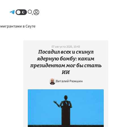
Авторизоваться
 мигрантами в Сеуте
07 августа 2026, 10:43
Посадил всех и скинул
ядерную бомбу: каким
президентом мог бы стать
ИИ
Виталий Рюмшин