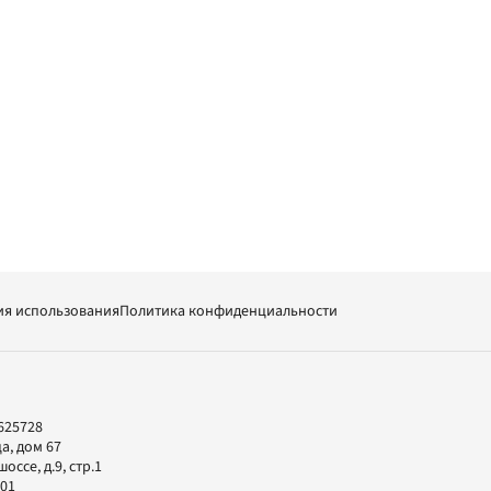
ия использования
Политика конфиденциальности
625728
а, дом 67
ссе, д.9, стр.1
-01