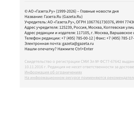
© АО «Газета.Ру» (1999-2026) – Главные новости дня
Название:
Газета.Ru
(Gazeta.Ru)
Учредитель:
АО «Газета.Ру»
, ОГРН 1067761730376, ИНН 7743
Адрес учредителя: 125239, Россия, Москва, Коптевская улиц
Адрес редакции и издателя:
117105
, г.
Москва
,
Варшавское шо
Телефон редакции:
+7 (495) 785-00-12
| Факс:
+7 (495) 785-17
Электронная почта:
gazeta@gazeta.ru
Нашли опечатку? Нажмите Ctrl+Enter
Свидетельство о регистрации СМИ Эл № ФС77-67642 выда
10.11.2016 г. Редакция не несет ответственности за дос
Информация об ограничениях
На информационном ресурсе применяются рекомендатель