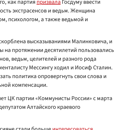
го, как партия
призвала
Госдуму ввести
ность экстрасенсов и ведьм. Женщина
ом, психологом, а также ведьмой и
оскорблена высказываниями Малинковича, и
ты на протяжении десятилетий пользовались
нов, ведьм, целителей и разного рода
 менталисту Мессингу ходил и Иосиф Сталин.
язать политика опровергнуть свои слова и
ьной компенсации.
ет ЦК партии «Коммунисты России» с марта
 депутатом Алтайского краевого
оссияне стали больше
интересоваться