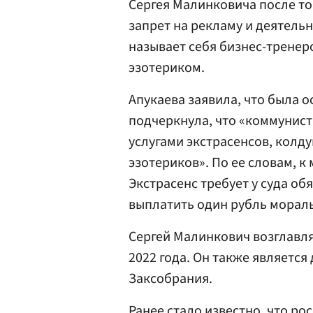
Сергея Малинковича после то
запрет на рекламу и деятель
называет себя бизнес-тренер
эзотериком.
Апукаева заявила, что была 
подчеркнула, что «коммунис
услугами экстрасенсов, колду
эзотериков». По ее словам, к
Экстрасенс требует у суда об
выплатить один рубль морал
Сергей Малинкович возглавля
2022 года. Он также является
Заксобрания.
Ранее стало известно, что р