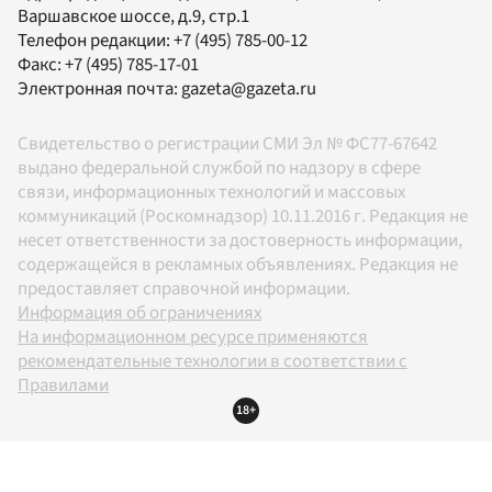
Варшавское шоссе, д.9, стр.1
Телефон редакции:
+7 (495) 785-00-12
Факс:
+7 (495) 785-17-01
Электронная почта:
gazeta@gazeta.ru
Свидетельство о регистрации СМИ Эл № ФС77-67642
выдано федеральной службой по надзору в сфере
связи, информационных технологий и массовых
коммуникаций (Роскомнадзор) 10.11.2016 г. Редакция не
несет ответственности за достоверность информации,
содержащейся в рекламных объявлениях. Редакция не
предоставляет справочной информации.
Информация об ограничениях
На информационном ресурсе применяются
рекомендательные технологии в соответствии с
Правилами
18+