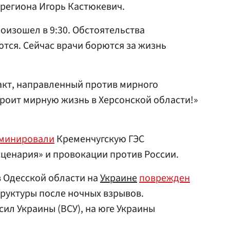
 региона Игорь Кастюкевич.
оизошел в 9:30. Обстоятельства
тся. Сейчас врачи борются за жизнь
акт, направленный против мирного
троит мирную жизнь в Херсонской области!»
минировали
Кременчугскую ГЭС
сценария» и провокации против России.
 в Одесской области на
Украине
поврежден
руктуры после ночных взрывов.
л Украины (ВСУ), на юге Украины