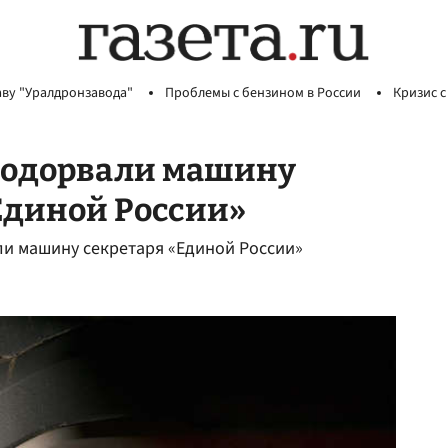
аву "Уралдронзавода"
Проблемы с бензином в России
Кризис с
 подорвали машину
Единой России»
ли машину секретаря «Единой России»