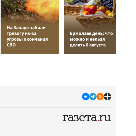
На Западе забили
Л
тревогу из-за
Ермолаев день: что
з
угрозы окончания
можно и нельзя
в
СВО
делать 8 августа
р