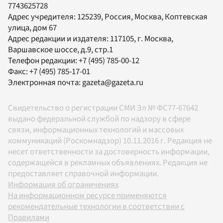
7743625728
Адрес учредителя: 125239, Россия, Москва, Коптевская
улица, дом 67
Адрес редакции и издателя:
117105
, г.
Москва
,
Варшавское шоссе, д.9, стр.1
Телефон редакции:
+7 (495) 785-00-12
Факс:
+7 (495) 785-17-01
Электронная почта:
gazeta@gazeta.ru
Свидетельство о регистрации СМИ Эл № ФС77-67642
выдано федеральной службой по надзору в сфере
связи, информационных технологий и массовых
коммуникаций (Роскомнадзор) 10.11.2016 г. Редакция не
несет ответственности за достоверность информации,
содержащейся в рекламных объявлениях. Редакция не
предоставляет справочной информации.
Информация об ограничениях
На информационном ресурсе применяются
рекомендательные технологии в соответствии с
Правилами