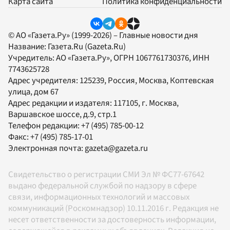
Карта сайта
Политика конфиденциальности
© АО «Газета.Ру» (1999-2026) – Главные новости дня
Название:
Газета.Ru
(Gazeta.Ru)
Учредитель:
АО «Газета.Ру»
, ОГРН 1067761730376, ИНН
7743625728
Адрес учредителя: 125239, Россия, Москва, Коптевская
улица, дом 67
Адрес редакции и издателя:
117105
, г.
Москва
,
Варшавское шоссе, д.9, стр.1
Телефон редакции:
+7 (495) 785-00-12
Факс:
+7 (495) 785-17-01
Электронная почта:
gazeta@gazeta.ru
Свидетельство о регистрации СМИ Эл № ФС77-67642
выдано федеральной службой по надзору в сфере
связи, информационных технологий и массовых
коммуникаций (Роскомнадзор) 10.11.2016 г. Редакция не
несет ответственности за достоверность информации,