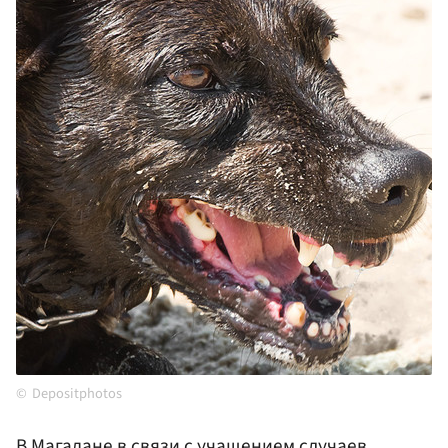
Depositphotos
В
Магадане
в связи с учащением случаев