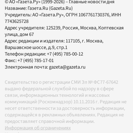
© АО «Газета.Ру» (1999-2026) – Главные новости дня
Название:
Газета.Ru
(Gazeta.Ru)
Учредитель:
АО «Газета.Ру»
, ОГРН 1067761730376, ИНН
7743625728
Адрес учредителя: 125239, Россия, Москва, Коптевская
улица, дом 67
Адрес редакции и издателя:
117105
, г.
Москва
,
Варшавское шоссе, д.9, стр.1
Телефон редакции:
+7 (495) 785-00-12
Факс:
+7 (495) 785-17-01
Электронная почта:
gazeta@gazeta.ru
Свидетельство о регистрации СМИ Эл № ФС77-67642
выдано федеральной службой по надзору в сфере
связи, информационных технологий и массовых
коммуникаций (Роскомнадзор) 10.11.2016 г. Редакция не
несет ответственности за достоверность информации,
содержащейся в рекламных объявлениях. Редакция не
предоставляет справочной информации.
Информация об ограничениях