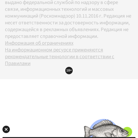
выдано федеральной службой по надзору в сфере
связи, информационных технологий и массовых
коммуникаций (Роскомнадзор) 10.11.2016 г. Редакция не
несет ответственности за достоверность информации,
содержащейся в рекламных объявлениях. Редакция не
предоставляет справочной информации.
Информация об ограничениях
На информационном ресурсе применяются
рекомендательные технологии в соответствии с
Правилами
18+