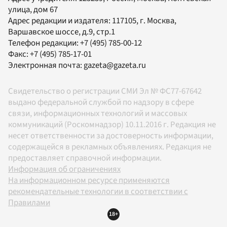
улица, дом 67
Адрес редакции и издателя:
117105
, г.
Москва
,
Варшавское шоссе, д.9, стр.1
Телефон редакции:
+7 (495) 785-00-12
Факс:
+7 (495) 785-17-01
Электронная почта:
gazeta@gazeta.ru
Свидетельство о регистрации СМИ Эл № ФС77-67642
выдано федеральной службой по надзору в сфере
связи, информационных технологий и массовых
коммуникаций (Роскомнадзор) 10.11.2016 г. Редакция не
несет ответственности за достоверность информации,
содержащейся в рекламных объявлениях. Редакция не
предоставляет справочной информации.
Информация об ограничениях
На информационном ресурсе применяются
рекомендательные технологии в соответствии с
Правилами
18+