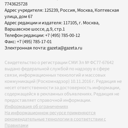
7743625728
Адрес учредителя: 125239, Россия, Москва, Коптевская
улица, дом 67
Адрес редакции и издателя:
117105
, г.
Москва
,
Варшавское шоссе, д.9, стр.1
Телефон редакции:
+7 (495) 785-00-12
Факс:
+7 (495) 785-17-01
Электронная почта:
gazeta@gazeta.ru
Свидетельство о регистрации СМИ Эл № ФС77-67642
выдано федеральной службой по надзору в сфере
связи, информационных технологий и массовых
коммуникаций (Роскомнадзор) 10.11.2016 г. Редакция не
несет ответственности за достоверность информации,
содержащейся в рекламных объявлениях. Редакция не
предоставляет справочной информации.
Информация об ограничениях
На информационном ресурсе применяются
рекомендательные технологии в соответствии с
Правилами