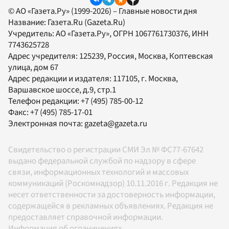
© АО «Газета.Ру» (1999-2026) – Главные новости дня
Название:
Газета.Ru
(Gazeta.Ru)
Учредитель:
АО «Газета.Ру»
, ОГРН 1067761730376, ИНН
7743625728
Адрес учредителя: 125239, Россия, Москва, Коптевская
улица, дом 67
Адрес редакции и издателя:
117105
, г.
Москва
,
Варшавское шоссе, д.9, стр.1
Телефон редакции:
+7 (495) 785-00-12
Факс:
+7 (495) 785-17-01
Электронная почта:
gazeta@gazeta.ru
Свидетельство о регистрации СМИ Эл № ФС77-67642
выдано федеральной службой по надзору в сфере
связи, информационных технологий и массовых
коммуникаций (Роскомнадзор) 10.11.2016 г. Редакция не
несет ответственности за достоверность информации,
содержащейся в рекламных объявлениях. Редакция не
предоставляет справочной информации.
Информация об ограничениях