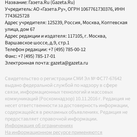
Название:
Газета.Ru
(Gazeta.Ru)
Учредитель:
АО «Газета.Ру»
, ОГРН 1067761730376, ИНН
7743625728
Адрес учредителя: 125239, Россия, Москва, Коптевская
улица, дом 67
Адрес редакции и издателя:
117105
, г.
Москва
,
Варшавское шоссе, д.9, стр.1
Телефон редакции:
+7 (495) 785-00-12
Факс:
+7 (495) 785-17-01
Электронная почта:
gazeta@gazeta.ru
Свидетельство о регистрации СМИ Эл № ФС77-67642
выдано федеральной службой по надзору в сфере
связи, информационных технологий и массовых
коммуникаций (Роскомнадзор) 10.11.2016 г. Редакция не
несет ответственности за достоверность информации,
содержащейся в рекламных объявлениях. Редакция не
предоставляет справочной информации.
Информация об ограничениях
На информационном ресурсе применяются