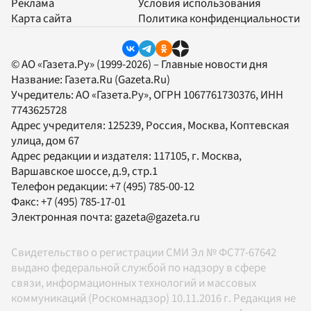
Реклама
Условия использования
Карта сайта
Политика конфиденциальности
© АО «Газета.Ру» (1999-2026) – Главные новости дня
Название:
Газета.Ru
(Gazeta.Ru)
Учредитель:
АО «Газета.Ру»
, ОГРН 1067761730376, ИНН
7743625728
Адрес учредителя: 125239, Россия, Москва, Коптевская
улица, дом 67
Адрес редакции и издателя:
117105
, г.
Москва
,
Варшавское шоссе, д.9, стр.1
Телефон редакции:
+7 (495) 785-00-12
Факс:
+7 (495) 785-17-01
Электронная почта:
gazeta@gazeta.ru
Свидетельство о регистрации СМИ Эл № ФС77-67642
выдано федеральной службой по надзору в сфере
связи, информационных технологий и массовых
коммуникаций (Роскомнадзор) 10.11.2016 г. Редакция не