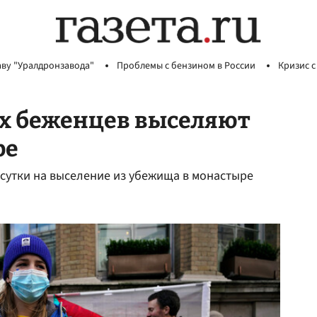
аву "Уралдронзавода"
Проблемы с бензином в России
Кризис с
х беженцев выселяют
ре
 сутки на выселение из убежища в монастыре