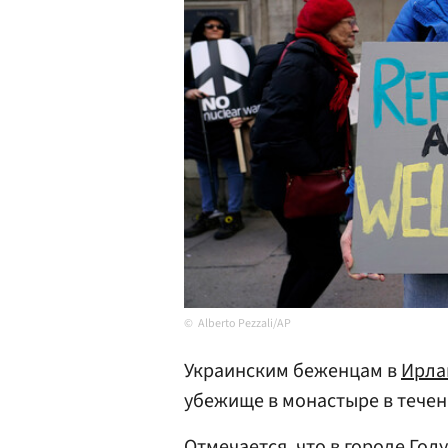
Alberto Pezzali/AP
Украинским беженцам в
Ирла
убежище в монастыре в течен
Отмечается, что в
городе Гол