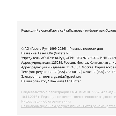
Редакция
Реклама
Карта сайта
Правовая информация
Услов
© АО «Газета.Ру» (1999-2026) – Главные новости дня
Название:
Газета.Ru
(Gazeta.Ru)
Учредитель:
АО «Газета.Ру»
, ОГРН 1067761730376, ИНН 7743
Адрес учредителя: 125239, Россия, Москва, Коптевская улиц
Адрес редакции и издателя:
117105
, г.
Москва
,
Варшавское шо
Телефон редакции:
+7 (495) 785-00-12
| Факс:
+7 (495) 785-17
Электронная почта:
gazeta@gazeta.ru
Нашли опечатку? Нажмите Ctrl+Enter
Свидетельство о регистрации СМИ Эл № ФС77-67642 выда
10.11.2016 г. Редакция не несет ответственности за дос
Информация об ограничениях
На информационном ресурсе применяются рекомендатель