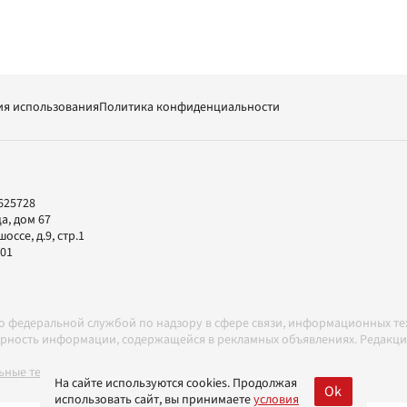
ия использования
Политика конфиденциальности
625728
а, дом 67
ссе, д.9, стр.1
-01
но федеральной службой по надзору в сфере связи, информационных т
товерность информации, содержащейся в рекламных объявлениях. Редак
ные технологии в соответствии с Правилами
На сайте используются cookies. Продолжая
Ok
использовать сайт, вы принимаете
условия