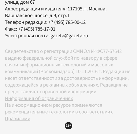
улица, дом 67
Адрес редакции и издателя:
117105
, г.
Москва
,
Варшавское шоссе, д.9, стр.1
Телефон редакции:
+7 (495) 785-00-12
Факс:
+7 (495) 785-17-01
Электронная почта:
gazeta@gazeta.ru
Свидетельство о регистрации СМИ Эл № ФС77-67642
выдано федеральной службой по надзору в сфере
связи, информационных технологий и массовых
коммуникаций (Роскомнадзор) 10.11.2016 г. Редакция не
несет ответственности за достоверность информации,
содержащейся в рекламных объявлениях. Редакция не
предоставляет справочной информации.
Информация об ограничениях
На информационном ресурсе применяются
рекомендательные технологии в соответствии с
Правилами
18+