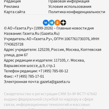
Редакция
Правовая информация
Реклама
Условия использования
Карта сайта
Политика конфиденциальности
© АО «Газета.Ру» (1999-2026) – Главные новости дня
Название:
Газета.Ru
(Gazeta.Ru)
Учредитель:
АО «Газета.Ру»
, ОГРН 1067761730376, ИНН
7743625728
Адрес учредителя: 125239, Россия, Москва, Коптевская
улица, дом 67
Адрес редакции и издателя:
117105
, г.
Москва
,
Варшавское шоссе, д.9, стр.1
Телефон редакции:
+7 (495) 785-00-12
Факс:
+7 (495) 785-17-01
Электронная почта:
gazeta@gazeta.ru
Свидетельство о регистрации СМИ Эл № ФС77-67642
выдано федеральной службой по надзору в сфере
связи, информационных технологий и массовых