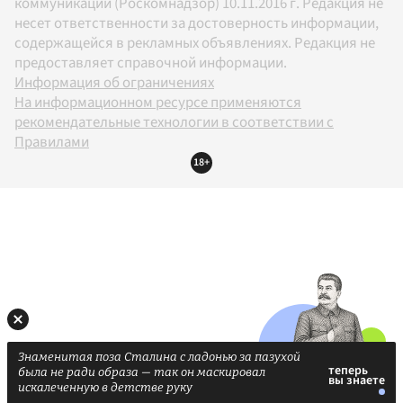
коммуникаций (Роскомнадзор) 10.11.2016 г. Редакция не
несет ответственности за достоверность информации,
содержащейся в рекламных объявлениях. Редакция не
предоставляет справочной информации.
Информация об ограничениях
На информационном ресурсе применяются
рекомендательные технологии в соответствии с
Правилами
18+
Знаменитая поза Сталина с ладонью за пазухой
была не ради образа — так он маскировал
искалеченную в детстве руку