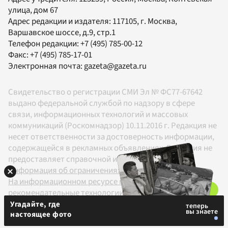
улица, дом 67
Адрес редакции и издателя:
117105
, г.
Москва
,
Варшавское шоссе, д.9, стр.1
Телефон редакции:
+7 (495) 785-00-12
Факс:
+7 (495) 785-17-01
Электронная почта:
gazeta@gazeta.ru
Свидетельство о регистрации СМИ Эл № ФС77-67642
выдано федеральной службой по надзору в сфере
связи, информационных технологий и массовых
коммуникаций (Роскомнадзор) 10.11.2016 г. Редакция не
несет ответственности за достоверность информации,
содержащейся в рекламных объявлениях. Редакция не
предоставляет справочной информации.
Информация об ограничениях
На информационном ресурсе применяются
рекомендательные технологии в соответствии с
Правилами
Угадайте, где
настоящее фото
18+