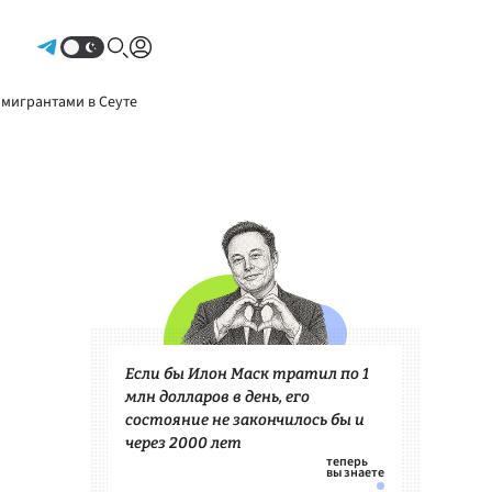
Авторизоваться
 мигрантами в Сеуте
Если бы Илон Маск тратил по 1
млн долларов в день, его
состояние не закончилось бы и
через 2000 лет