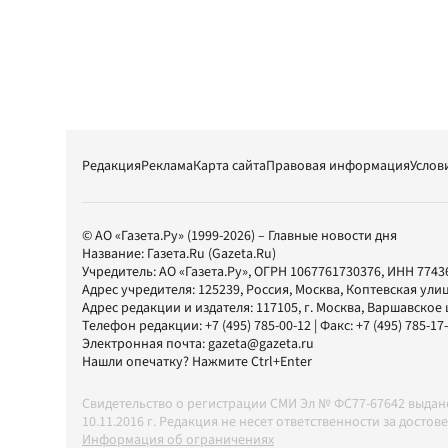
Редакция
Реклама
Карта сайта
Правовая информация
Услов
© АО «Газета.Ру» (1999-2026) – Главные новости дня
Название:
Газета.Ru
(Gazeta.Ru)
Учредитель:
АО «Газета.Ру»
, ОГРН 1067761730376, ИНН 7743
Адрес учредителя: 125239, Россия, Москва, Коптевская улиц
Адрес редакции и издателя:
117105
, г.
Москва
,
Варшавское шо
Телефон редакции:
+7 (495) 785-00-12
| Факс:
+7 (495) 785-17
Электронная почта:
gazeta@gazeta.ru
Нашли опечатку? Нажмите Ctrl+Enter
Свидетельство о регистрации СМИ Эл № ФС77-67642 выда
10.11.2016 г. Редакция не несет ответственности за дос
Информация об ограничениях