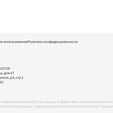
ия использования
Политика конфиденциальности
625728
а, дом 67
ссе, д.9, стр.1
-01
но федеральной службой по надзору в сфере связи, информационных т
товерность информации, содержащейся в рекламных объявлениях. Редак