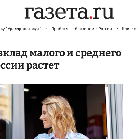
аву "Уралдронзавода"
Проблемы с бензином в России
Кризис с
вклад малого и среднего
оссии растет